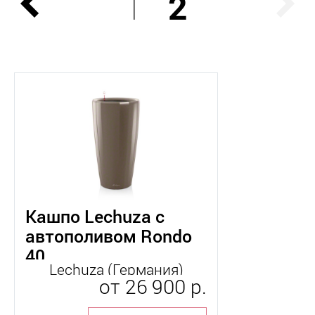
1
2
Теги
Lechuza
Владивосток
Кашпо Lechuza с
автополив
автополивом Rondo
40
балконные
Lechuza (Германия)
от
26 900 р.
высокие