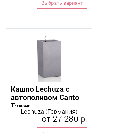
Выбрать вариант
для_орхидеи
интерьерные
кашпо
комнатные
напольные
Кашпо Lechuza с
настольные
автополивом Canto
Tower
плетеное
Lechuza (Германия)
от
27 280 р.
уличные