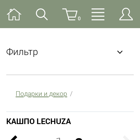
0
Фильтр
Подарки и декор
Цена
от
КАШПО LECHUZA
до