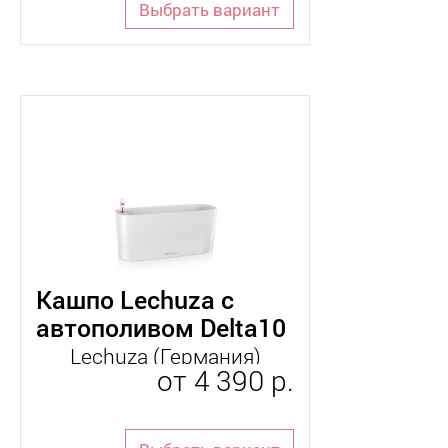
Выбрать вариант
для_орхидеи
интерьерные
кашпо
комнатные
напольные
Кашпо Lechuza с
настольные
автополивом Delta10
плетеное
Lechuza (Германия)
от
4 390 р.
уличные